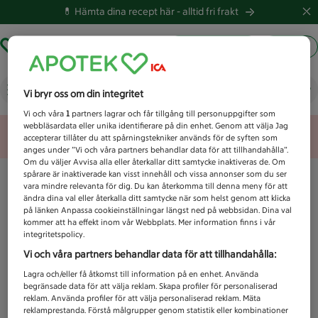
💊 Hämta dina recept här -
alltid fri frakt
Hämta ut recept
Logga in
Vad letar du efter idag?
Vi bryr oss om din integritet
Vi och våra
1
partners lagrar och får tillgång till personuppgifter som
webbläsardata eller unika identifierare på din enhet. Genom att välja Jag
Unknown error
accepterar tillåter du att spårningstekniker används för de syften som
anges under ”Vi och våra partners behandlar data för att tillhandahålla”.
Om du väljer Avvisa alla eller återkallar ditt samtycke inaktiveras de. Om
spårare är inaktiverade kan visst innehåll och vissa annonser som du ser
vara mindre relevanta för dig. Du kan återkomma till denna meny för att
ändra dina val eller återkalla ditt samtycke när som helst genom att klicka
på länken Anpassa cookieinställningar längst ned på webbsidan. Dina val
kommer att ha effekt inom vår Webbplats. Mer information finns i vår
integritetspolicy.
Vi och våra partners behandlar data för att tillhandahålla:
Lagra och/eller få åtkomst till information på en enhet. Använda
begränsade data för att välja reklam. Skapa profiler för personaliserad
reklam. Använda profiler för att välja personaliserad reklam. Mäta
reklamprestanda. Förstå målgrupper genom statistik eller kombinationer