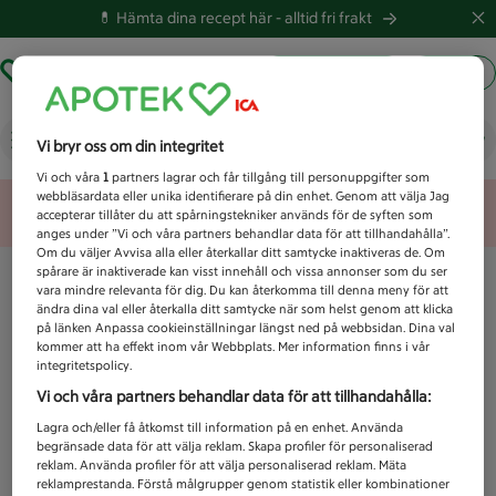
💊 Hämta dina recept här -
alltid fri frakt
Hämta ut recept
Logga in
Vad letar du efter idag?
Vi bryr oss om din integritet
Vi och våra
1
partners lagrar och får tillgång till personuppgifter som
webbläsardata eller unika identifierare på din enhet. Genom att välja Jag
Unknown error
accepterar tillåter du att spårningstekniker används för de syften som
anges under ”Vi och våra partners behandlar data för att tillhandahålla”.
Om du väljer Avvisa alla eller återkallar ditt samtycke inaktiveras de. Om
spårare är inaktiverade kan visst innehåll och vissa annonser som du ser
vara mindre relevanta för dig. Du kan återkomma till denna meny för att
ändra dina val eller återkalla ditt samtycke när som helst genom att klicka
på länken Anpassa cookieinställningar längst ned på webbsidan. Dina val
kommer att ha effekt inom vår Webbplats. Mer information finns i vår
integritetspolicy.
Vi och våra partners behandlar data för att tillhandahålla:
Lagra och/eller få åtkomst till information på en enhet. Använda
begränsade data för att välja reklam. Skapa profiler för personaliserad
reklam. Använda profiler för att välja personaliserad reklam. Mäta
reklamprestanda. Förstå målgrupper genom statistik eller kombinationer