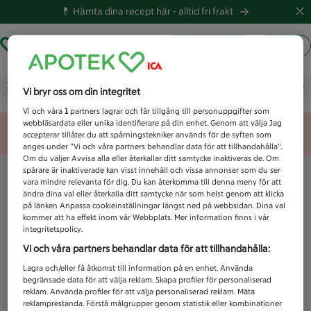
💊 Hämta dina recept här -
alltid fri frakt
Hämta ut recept
Logga in
Vad letar du efter idag?
Vi bryr oss om din integritet
Vi och våra
1
partners lagrar och får tillgång till personuppgifter som
webbläsardata eller unika identifierare på din enhet. Genom att välja Jag
Unknown error
accepterar tillåter du att spårningstekniker används för de syften som
anges under ”Vi och våra partners behandlar data för att tillhandahålla”.
Om du väljer Avvisa alla eller återkallar ditt samtycke inaktiveras de. Om
spårare är inaktiverade kan visst innehåll och vissa annonser som du ser
vara mindre relevanta för dig. Du kan återkomma till denna meny för att
ändra dina val eller återkalla ditt samtycke när som helst genom att klicka
på länken Anpassa cookieinställningar längst ned på webbsidan. Dina val
kommer att ha effekt inom vår Webbplats. Mer information finns i vår
integritetspolicy.
Vi och våra partners behandlar data för att tillhandahålla:
Lagra och/eller få åtkomst till information på en enhet. Använda
begränsade data för att välja reklam. Skapa profiler för personaliserad
reklam. Använda profiler för att välja personaliserad reklam. Mäta
reklamprestanda. Förstå målgrupper genom statistik eller kombinationer