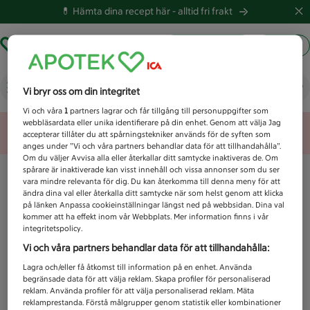
💊 Hämta dina recept här -
alltid fri frakt
Hämta ut recept
Logga in
Vad letar du efter idag?
Vi bryr oss om din integritet
Vi och våra
1
partners lagrar och får tillgång till personuppgifter som
webbläsardata eller unika identifierare på din enhet. Genom att välja Jag
Unknown error
accepterar tillåter du att spårningstekniker används för de syften som
anges under ”Vi och våra partners behandlar data för att tillhandahålla”.
Om du väljer Avvisa alla eller återkallar ditt samtycke inaktiveras de. Om
spårare är inaktiverade kan visst innehåll och vissa annonser som du ser
vara mindre relevanta för dig. Du kan återkomma till denna meny för att
ändra dina val eller återkalla ditt samtycke när som helst genom att klicka
på länken Anpassa cookieinställningar längst ned på webbsidan. Dina val
kommer att ha effekt inom vår Webbplats. Mer information finns i vår
integritetspolicy.
Vi och våra partners behandlar data för att tillhandahålla:
Lagra och/eller få åtkomst till information på en enhet. Använda
begränsade data för att välja reklam. Skapa profiler för personaliserad
reklam. Använda profiler för att välja personaliserad reklam. Mäta
reklamprestanda. Förstå målgrupper genom statistik eller kombinationer