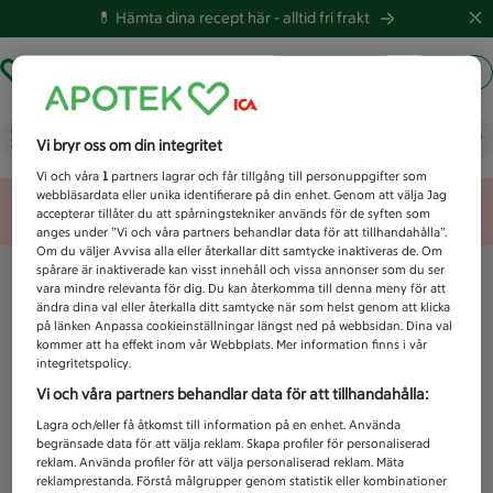
💊 Hämta dina recept här -
alltid fri frakt
Hämta ut recept
Logga in
Vad letar du efter idag?
Vi bryr oss om din integritet
Vi och våra
1
partners lagrar och får tillgång till personuppgifter som
webbläsardata eller unika identifierare på din enhet. Genom att välja Jag
Unknown error
accepterar tillåter du att spårningstekniker används för de syften som
anges under ”Vi och våra partners behandlar data för att tillhandahålla”.
Om du väljer Avvisa alla eller återkallar ditt samtycke inaktiveras de. Om
spårare är inaktiverade kan visst innehåll och vissa annonser som du ser
vara mindre relevanta för dig. Du kan återkomma till denna meny för att
ändra dina val eller återkalla ditt samtycke när som helst genom att klicka
på länken Anpassa cookieinställningar längst ned på webbsidan. Dina val
kommer att ha effekt inom vår Webbplats. Mer information finns i vår
integritetspolicy.
Vi och våra partners behandlar data för att tillhandahålla:
Lagra och/eller få åtkomst till information på en enhet. Använda
begränsade data för att välja reklam. Skapa profiler för personaliserad
reklam. Använda profiler för att välja personaliserad reklam. Mäta
reklamprestanda. Förstå målgrupper genom statistik eller kombinationer