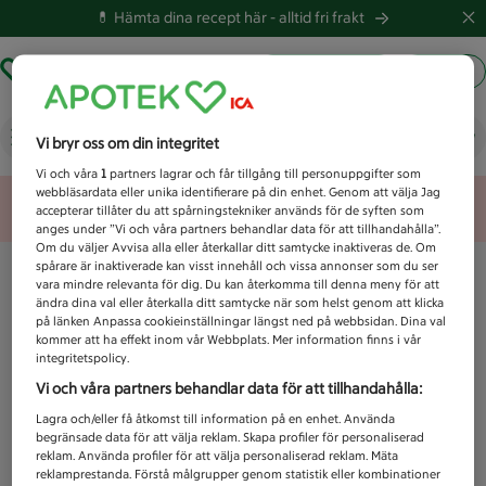
💊 Hämta dina recept här -
alltid fri frakt
Hämta ut recept
Logga in
Vad letar du efter idag?
Vi bryr oss om din integritet
Vi och våra
1
partners lagrar och får tillgång till personuppgifter som
webbläsardata eller unika identifierare på din enhet. Genom att välja Jag
Unknown error
accepterar tillåter du att spårningstekniker används för de syften som
anges under ”Vi och våra partners behandlar data för att tillhandahålla”.
Om du väljer Avvisa alla eller återkallar ditt samtycke inaktiveras de. Om
spårare är inaktiverade kan visst innehåll och vissa annonser som du ser
vara mindre relevanta för dig. Du kan återkomma till denna meny för att
ändra dina val eller återkalla ditt samtycke när som helst genom att klicka
på länken Anpassa cookieinställningar längst ned på webbsidan. Dina val
kommer att ha effekt inom vår Webbplats. Mer information finns i vår
integritetspolicy.
Vi och våra partners behandlar data för att tillhandahålla:
Lagra och/eller få åtkomst till information på en enhet. Använda
begränsade data för att välja reklam. Skapa profiler för personaliserad
reklam. Använda profiler för att välja personaliserad reklam. Mäta
reklamprestanda. Förstå målgrupper genom statistik eller kombinationer