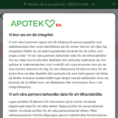
💊 Hämta dina recept här -
alltid fri frakt
Hämta ut recept
Logga in
Vad letar du efter idag?
Vi bryr oss om din integritet
Vi och våra
1
partners lagrar och får tillgång till personuppgifter som
webbläsardata eller unika identifierare på din enhet. Genom att välja Jag
Unknown error
accepterar tillåter du att spårningstekniker används för de syften som
anges under ”Vi och våra partners behandlar data för att tillhandahålla”.
Om du väljer Avvisa alla eller återkallar ditt samtycke inaktiveras de. Om
spårare är inaktiverade kan visst innehåll och vissa annonser som du ser
vara mindre relevanta för dig. Du kan återkomma till denna meny för att
ändra dina val eller återkalla ditt samtycke när som helst genom att klicka
på länken Anpassa cookieinställningar längst ned på webbsidan. Dina val
kommer att ha effekt inom vår Webbplats. Mer information finns i vår
integritetspolicy.
Vi och våra partners behandlar data för att tillhandahålla:
Lagra och/eller få åtkomst till information på en enhet. Använda
begränsade data för att välja reklam. Skapa profiler för personaliserad
reklam. Använda profiler för att välja personaliserad reklam. Mäta
reklamprestanda. Förstå målgrupper genom statistik eller kombinationer