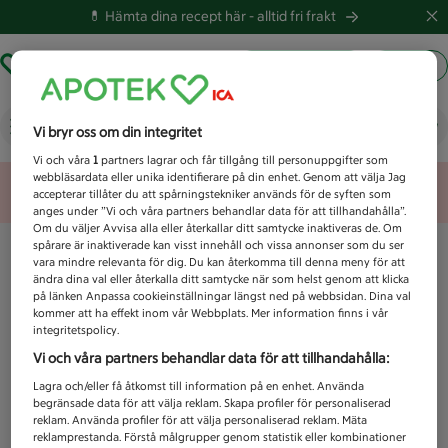
💊 Hämta dina recept här -
alltid fri frakt
Hämta ut recept
Logga in
Vad letar du efter idag?
Vi bryr oss om din integritet
Vi och våra
1
partners lagrar och får tillgång till personuppgifter som
webbläsardata eller unika identifierare på din enhet. Genom att välja Jag
Unknown error
accepterar tillåter du att spårningstekniker används för de syften som
anges under ”Vi och våra partners behandlar data för att tillhandahålla”.
Om du väljer Avvisa alla eller återkallar ditt samtycke inaktiveras de. Om
spårare är inaktiverade kan visst innehåll och vissa annonser som du ser
vara mindre relevanta för dig. Du kan återkomma till denna meny för att
ändra dina val eller återkalla ditt samtycke när som helst genom att klicka
på länken Anpassa cookieinställningar längst ned på webbsidan. Dina val
kommer att ha effekt inom vår Webbplats. Mer information finns i vår
integritetspolicy.
Vi och våra partners behandlar data för att tillhandahålla:
Lagra och/eller få åtkomst till information på en enhet. Använda
begränsade data för att välja reklam. Skapa profiler för personaliserad
reklam. Använda profiler för att välja personaliserad reklam. Mäta
reklamprestanda. Förstå målgrupper genom statistik eller kombinationer