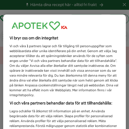
💊 Hämta dina recept här -
alltid fri frakt
Hämta ut recept
Logga in
Vad letar du efter idag?
Vi bryr oss om din integritet
Vi och våra
1
partners lagrar och får tillgång till personuppgifter som
webbläsardata eller unika identifierare på din enhet. Genom att välja Jag
Unknown error
accepterar tillåter du att spårningstekniker används för de syften som
anges under ”Vi och våra partners behandlar data för att tillhandahålla”.
Om du väljer Avvisa alla eller återkallar ditt samtycke inaktiveras de. Om
spårare är inaktiverade kan visst innehåll och vissa annonser som du ser
vara mindre relevanta för dig. Du kan återkomma till denna meny för att
ändra dina val eller återkalla ditt samtycke när som helst genom att klicka
på länken Anpassa cookieinställningar längst ned på webbsidan. Dina val
kommer att ha effekt inom vår Webbplats. Mer information finns i vår
integritetspolicy.
Vi och våra partners behandlar data för att tillhandahålla:
Lagra och/eller få åtkomst till information på en enhet. Använda
begränsade data för att välja reklam. Skapa profiler för personaliserad
reklam. Använda profiler för att välja personaliserad reklam. Mäta
reklamprestanda. Förstå målgrupper genom statistik eller kombinationer