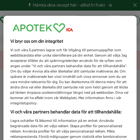
💊 Hämta dina recept här -
alltid fri frakt
Hämta ut recept
Logga in
Vad letar du efter idag?
Vi bryr oss om din integritet
Vi och våra
1
partners lagrar och får tillgång till personuppgifter som
webbläsardata eller unika identifierare på din enhet. Genom att välja Jag
Unknown error
accepterar tillåter du att spårningstekniker används för de syften som
anges under ”Vi och våra partners behandlar data för att tillhandahålla”.
Om du väljer Avvisa alla eller återkallar ditt samtycke inaktiveras de. Om
spårare är inaktiverade kan visst innehåll och vissa annonser som du ser
vara mindre relevanta för dig. Du kan återkomma till denna meny för att
ändra dina val eller återkalla ditt samtycke när som helst genom att klicka
på länken Anpassa cookieinställningar längst ned på webbsidan. Dina val
kommer att ha effekt inom vår Webbplats. Mer information finns i vår
integritetspolicy.
Vi och våra partners behandlar data för att tillhandahålla:
Lagra och/eller få åtkomst till information på en enhet. Använda
begränsade data för att välja reklam. Skapa profiler för personaliserad
reklam. Använda profiler för att välja personaliserad reklam. Mäta
reklamprestanda. Förstå målgrupper genom statistik eller kombinationer