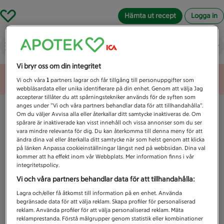
Hämta ut recept
Logga in
Vad letar du efter idag?
Vi bryr oss om din integritet
Unknown error
Vi och våra
1
partners lagrar och får tillgång till personuppgifter som
webbläsardata eller unika identifierare på din enhet. Genom att välja Jag
accepterar tillåter du att spårningstekniker används för de syften som
anges under ”Vi och våra partners behandlar data för att tillhandahålla”.
Om du väljer Avvisa alla eller återkallar ditt samtycke inaktiveras de. Om
spårare är inaktiverade kan visst innehåll och vissa annonser som du ser
vara mindre relevanta för dig. Du kan återkomma till denna meny för att
ändra dina val eller återkalla ditt samtycke när som helst genom att klicka
på länken Anpassa cookieinställningar längst ned på webbsidan. Dina val
kommer att ha effekt inom vår Webbplats. Mer information finns i vår
integritetspolicy.
Vi och våra partners behandlar data för att tillhandahålla:
Lagra och/eller få åtkomst till information på en enhet. Använda
begränsade data för att välja reklam. Skapa profiler för personaliserad
reklam. Använda profiler för att välja personaliserad reklam. Mäta
reklamprestanda. Förstå målgrupper genom statistik eller kombinationer