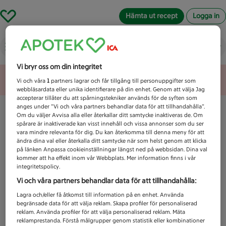
Hämta ut recept
Logga in
Vad letar du efter idag?
Vi bryr oss om din integritet
Unknown error
Vi och våra
1
partners lagrar och får tillgång till personuppgifter som
webbläsardata eller unika identifierare på din enhet. Genom att välja Jag
accepterar tillåter du att spårningstekniker används för de syften som
anges under ”Vi och våra partners behandlar data för att tillhandahålla”.
Om du väljer Avvisa alla eller återkallar ditt samtycke inaktiveras de. Om
spårare är inaktiverade kan visst innehåll och vissa annonser som du ser
vara mindre relevanta för dig. Du kan återkomma till denna meny för att
ändra dina val eller återkalla ditt samtycke när som helst genom att klicka
på länken Anpassa cookieinställningar längst ned på webbsidan. Dina val
kommer att ha effekt inom vår Webbplats. Mer information finns i vår
integritetspolicy.
Vi och våra partners behandlar data för att tillhandahålla:
Lagra och/eller få åtkomst till information på en enhet. Använda
begränsade data för att välja reklam. Skapa profiler för personaliserad
reklam. Använda profiler för att välja personaliserad reklam. Mäta
reklamprestanda. Förstå målgrupper genom statistik eller kombinationer