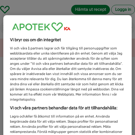
Hämta ut recept
Logga in
Vad letar du efter idag?
Vi bryr oss om din integritet
Unknown error
Vi och våra
1
partners lagrar och får tillgång till personuppgifter som
webbläsardata eller unika identifierare på din enhet. Genom att välja Jag
accepterar tillåter du att spårningstekniker används för de syften som
anges under ”Vi och våra partners behandlar data för att tillhandahålla”.
Om du väljer Avvisa alla eller återkallar ditt samtycke inaktiveras de. Om
spårare är inaktiverade kan visst innehåll och vissa annonser som du ser
vara mindre relevanta för dig. Du kan återkomma till denna meny för att
ändra dina val eller återkalla ditt samtycke när som helst genom att klicka
på länken Anpassa cookieinställningar längst ned på webbsidan. Dina val
kommer att ha effekt inom vår Webbplats. Mer information finns i vår
integritetspolicy.
Vi och våra partners behandlar data för att tillhandahålla:
Lagra och/eller få åtkomst till information på en enhet. Använda
begränsade data för att välja reklam. Skapa profiler för personaliserad
reklam. Använda profiler för att välja personaliserad reklam. Mäta
reklamprestanda. Förstå målgrupper genom statistik eller kombinationer