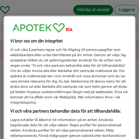
Hämta ut recept
Logga in
Vad letar du efter idag?
Vi bryr oss om din integritet
Unknown error
Vi och våra
1
partners lagrar och får tillgång till personuppgifter som
webbläsardata eller unika identifierare på din enhet. Genom att välja Jag
accepterar tillåter du att spårningstekniker används för de syften som
anges under ”Vi och våra partners behandlar data för att tillhandahålla”.
Om du väljer Avvisa alla eller återkallar ditt samtycke inaktiveras de. Om
spårare är inaktiverade kan visst innehåll och vissa annonser som du ser
vara mindre relevanta för dig. Du kan återkomma till denna meny för att
ändra dina val eller återkalla ditt samtycke när som helst genom att klicka
på länken Anpassa cookieinställningar längst ned på webbsidan. Dina val
kommer att ha effekt inom vår Webbplats. Mer information finns i vår
integritetspolicy.
Vi och våra partners behandlar data för att tillhandahålla:
Lagra och/eller få åtkomst till information på en enhet. Använda
begränsade data för att välja reklam. Skapa profiler för personaliserad
reklam. Använda profiler för att välja personaliserad reklam. Mäta
reklamprestanda. Förstå målgrupper genom statistik eller kombinationer