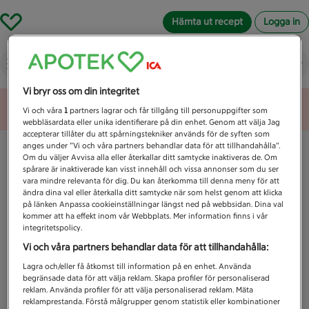
Hämta ut recept
Logga in
Vad letar du efter idag?
Vi bryr oss om din integritet
Unknown error
Vi och våra
1
partners lagrar och får tillgång till personuppgifter som
webbläsardata eller unika identifierare på din enhet. Genom att välja Jag
accepterar tillåter du att spårningstekniker används för de syften som
anges under ”Vi och våra partners behandlar data för att tillhandahålla”.
Om du väljer Avvisa alla eller återkallar ditt samtycke inaktiveras de. Om
spårare är inaktiverade kan visst innehåll och vissa annonser som du ser
vara mindre relevanta för dig. Du kan återkomma till denna meny för att
ändra dina val eller återkalla ditt samtycke när som helst genom att klicka
på länken Anpassa cookieinställningar längst ned på webbsidan. Dina val
kommer att ha effekt inom vår Webbplats. Mer information finns i vår
integritetspolicy.
Vi och våra partners behandlar data för att tillhandahålla:
Lagra och/eller få åtkomst till information på en enhet. Använda
begränsade data för att välja reklam. Skapa profiler för personaliserad
reklam. Använda profiler för att välja personaliserad reklam. Mäta
reklamprestanda. Förstå målgrupper genom statistik eller kombinationer