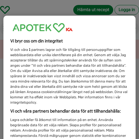
Hämta ut recept
Logga in
Vad letar du efter idag?
Vi bryr oss om din integritet
Unknown error
Vi och våra
1
partners lagrar och får tillgång till personuppgifter som
webbläsardata eller unika identifierare på din enhet. Genom att välja Jag
accepterar tillåter du att spårningstekniker används för de syften som
anges under ”Vi och våra partners behandlar data för att tillhandahålla”.
Om du väljer Avvisa alla eller återkallar ditt samtycke inaktiveras de. Om
spårare är inaktiverade kan visst innehåll och vissa annonser som du ser
vara mindre relevanta för dig. Du kan återkomma till denna meny för att
ändra dina val eller återkalla ditt samtycke när som helst genom att klicka
på länken Anpassa cookieinställningar längst ned på webbsidan. Dina val
kommer att ha effekt inom vår Webbplats. Mer information finns i vår
integritetspolicy.
Vi och våra partners behandlar data för att tillhandahålla:
Lagra och/eller få åtkomst till information på en enhet. Använda
begränsade data för att välja reklam. Skapa profiler för personaliserad
reklam. Använda profiler för att välja personaliserad reklam. Mäta
reklamprestanda. Förstå målgrupper genom statistik eller kombinationer