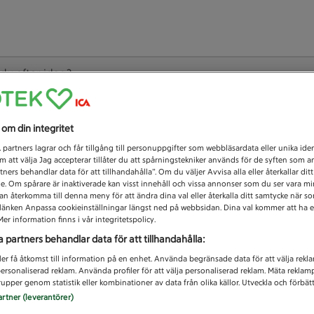
 du efter idag?
Unknown error
s om din integritet
1
partners lagrar och får tillgång till personuppgifter som webbläsardata eller unika iden
 att välja Jag accepterar tillåter du att spårningstekniker används för de syften som 
tners behandlar data för att tillhandahålla”. Om du väljer Avvisa alla eller återkallar dit
de. Om spårare är inaktiverade kan visst innehåll och vissa annonser som du ser vara m
kan återkomma till denna meny för att ändra dina val eller återkalla ditt samtycke när 
å länken Anpassa cookieinställningar längst ned på webbsidan. Dina val kommer att ha e
er information finns i vår integritetspolicy.
a partners behandlar data för att tillhandahålla:
ler få åtkomst till information på en enhet. Använda begränsade data för att välja rekl
 personaliserad reklam. Använda profiler för att välja personaliserad reklam. Mäta reklam
upper genom statistik eller kombinationer av data från olika källor. Utveckla och förbättr
artner (leverantörer)