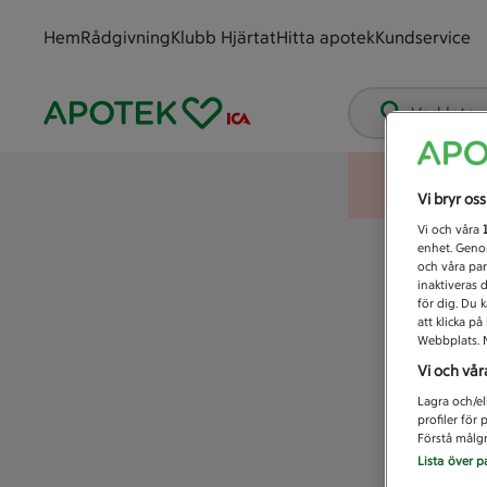
Hem
Rådgivning
Klubb Hjärtat
Hitta apotek
Kundservice
Vad letar
Vi bryr os
Vi och våra
enhet. Genom
och våra par
inaktiveras 
för dig. Du 
att klicka p
Webbplats. M
Vi och vår
Lagra och/el
profiler för
Förstå målgr
Lista över p