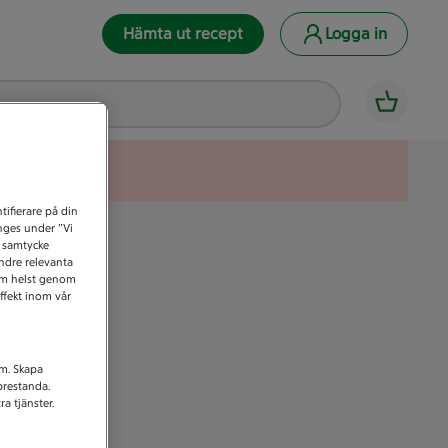
Hämta ut recept
Logga in
tifierare på din
anges under ”Vi
t samtycke
indre relevanta
som helst genom
ffekt inom vår
am. Skapa
prestanda.
a tjänster.