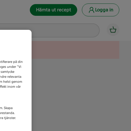
Hämta ut recept
Logga in
tifierare på din
anges under ”Vi
t samtycke
indre relevanta
som helst genom
ffekt inom vår
am. Skapa
prestanda.
a tjänster.