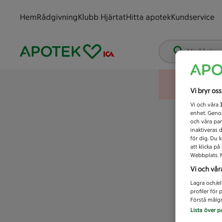
Hem
Rådgivning
Klubb Hjärtat
Hitta apotek
Kundservice
Vad letar
Vi bryr os
Vi och våra
enhet. Genom
och våra par
inaktiveras 
för dig. Du 
att klicka p
Webbplats. M
Vi och vår
Lagra och/el
profiler för
Förstå målgr
Lista över p