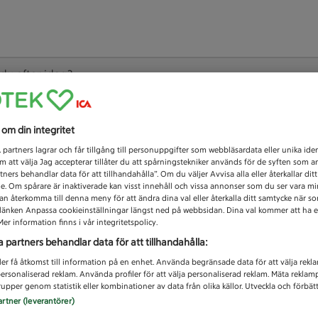
 du efter idag?
Unknown error
s om din integritet
1
partners lagrar och får tillgång till personuppgifter som webbläsardata eller unika iden
 att välja Jag accepterar tillåter du att spårningstekniker används för de syften som 
tners behandlar data för att tillhandahålla”. Om du väljer Avvisa alla eller återkallar dit
de. Om spårare är inaktiverade kan visst innehåll och vissa annonser som du ser vara m
kan återkomma till denna meny för att ändra dina val eller återkalla ditt samtycke när 
å länken Anpassa cookieinställningar längst ned på webbsidan. Dina val kommer att ha e
er information finns i vår integritetspolicy.
a partners behandlar data för att tillhandahålla:
ler få åtkomst till information på en enhet. Använda begränsade data för att välja rekl
 personaliserad reklam. Använda profiler för att välja personaliserad reklam. Mäta reklam
upper genom statistik eller kombinationer av data från olika källor. Utveckla och förbättr
artner (leverantörer)