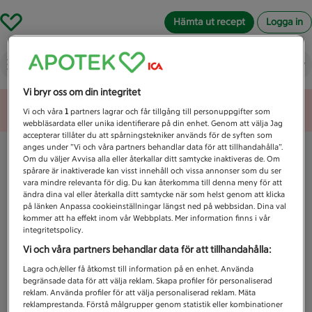
Hämta ut recept
Logga in
Vad letar du efter idag?
Vi bryr oss om din integritet
Unknown error
Vi och våra
1
partners lagrar och får tillgång till personuppgifter som
webbläsardata eller unika identifierare på din enhet. Genom att välja Jag
accepterar tillåter du att spårningstekniker används för de syften som
anges under ”Vi och våra partners behandlar data för att tillhandahålla”.
Om du väljer Avvisa alla eller återkallar ditt samtycke inaktiveras de. Om
spårare är inaktiverade kan visst innehåll och vissa annonser som du ser
vara mindre relevanta för dig. Du kan återkomma till denna meny för att
ändra dina val eller återkalla ditt samtycke när som helst genom att klicka
på länken Anpassa cookieinställningar längst ned på webbsidan. Dina val
kommer att ha effekt inom vår Webbplats. Mer information finns i vår
integritetspolicy.
Vi och våra partners behandlar data för att tillhandahålla:
Lagra och/eller få åtkomst till information på en enhet. Använda
begränsade data för att välja reklam. Skapa profiler för personaliserad
reklam. Använda profiler för att välja personaliserad reklam. Mäta
reklamprestanda. Förstå målgrupper genom statistik eller kombinationer