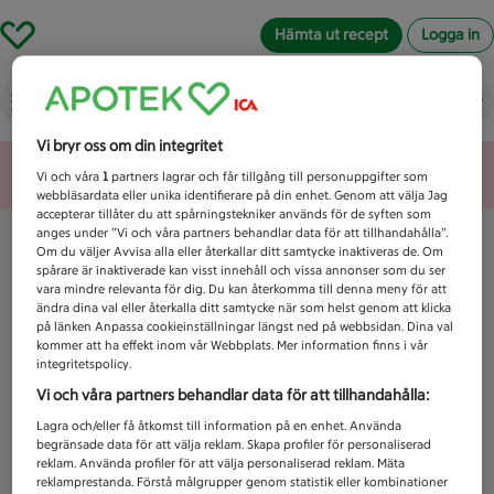
Hämta ut recept
Logga in
Vad letar du efter idag?
Vi bryr oss om din integritet
Unknown error
Vi och våra
1
partners lagrar och får tillgång till personuppgifter som
webbläsardata eller unika identifierare på din enhet. Genom att välja Jag
accepterar tillåter du att spårningstekniker används för de syften som
anges under ”Vi och våra partners behandlar data för att tillhandahålla”.
Om du väljer Avvisa alla eller återkallar ditt samtycke inaktiveras de. Om
spårare är inaktiverade kan visst innehåll och vissa annonser som du ser
vara mindre relevanta för dig. Du kan återkomma till denna meny för att
ändra dina val eller återkalla ditt samtycke när som helst genom att klicka
på länken Anpassa cookieinställningar längst ned på webbsidan. Dina val
kommer att ha effekt inom vår Webbplats. Mer information finns i vår
integritetspolicy.
Vi och våra partners behandlar data för att tillhandahålla:
Lagra och/eller få åtkomst till information på en enhet. Använda
begränsade data för att välja reklam. Skapa profiler för personaliserad
reklam. Använda profiler för att välja personaliserad reklam. Mäta
reklamprestanda. Förstå målgrupper genom statistik eller kombinationer