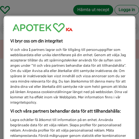
Hämta ut recept
Logga in
Vad letar du efter idag?
Vi bryr oss om din integritet
Unknown error
Vi och våra
1
partners lagrar och får tillgång till personuppgifter som
webbläsardata eller unika identifierare på din enhet. Genom att välja Jag
accepterar tillåter du att spårningstekniker används för de syften som
anges under ”Vi och våra partners behandlar data för att tillhandahålla”.
Om du väljer Avvisa alla eller återkallar ditt samtycke inaktiveras de. Om
spårare är inaktiverade kan visst innehåll och vissa annonser som du ser
vara mindre relevanta för dig. Du kan återkomma till denna meny för att
ändra dina val eller återkalla ditt samtycke när som helst genom att klicka
på länken Anpassa cookieinställningar längst ned på webbsidan. Dina val
kommer att ha effekt inom vår Webbplats. Mer information finns i vår
integritetspolicy.
Vi och våra partners behandlar data för att tillhandahålla:
Lagra och/eller få åtkomst till information på en enhet. Använda
begränsade data för att välja reklam. Skapa profiler för personaliserad
reklam. Använda profiler för att välja personaliserad reklam. Mäta
reklamprestanda. Förstå målgrupper genom statistik eller kombinationer