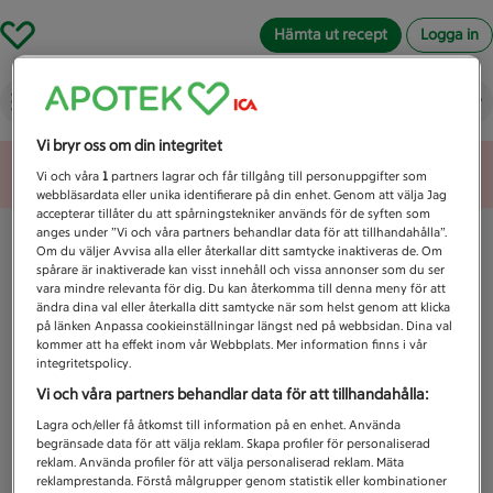
Hämta ut recept
Logga in
Vad letar du efter idag?
Vi bryr oss om din integritet
Unknown error
Vi och våra
1
partners lagrar och får tillgång till personuppgifter som
webbläsardata eller unika identifierare på din enhet. Genom att välja Jag
accepterar tillåter du att spårningstekniker används för de syften som
anges under ”Vi och våra partners behandlar data för att tillhandahålla”.
Om du väljer Avvisa alla eller återkallar ditt samtycke inaktiveras de. Om
spårare är inaktiverade kan visst innehåll och vissa annonser som du ser
vara mindre relevanta för dig. Du kan återkomma till denna meny för att
ändra dina val eller återkalla ditt samtycke när som helst genom att klicka
på länken Anpassa cookieinställningar längst ned på webbsidan. Dina val
kommer att ha effekt inom vår Webbplats. Mer information finns i vår
integritetspolicy.
Vi och våra partners behandlar data för att tillhandahålla:
Lagra och/eller få åtkomst till information på en enhet. Använda
begränsade data för att välja reklam. Skapa profiler för personaliserad
reklam. Använda profiler för att välja personaliserad reklam. Mäta
reklamprestanda. Förstå målgrupper genom statistik eller kombinationer