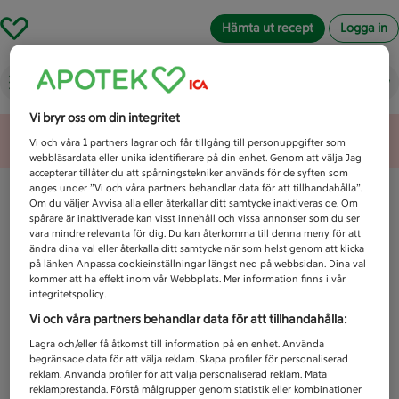
Hämta ut recept
Logga in
Vad letar du efter idag?
Vi bryr oss om din integritet
Unknown error
Vi och våra
1
partners lagrar och får tillgång till personuppgifter som
webbläsardata eller unika identifierare på din enhet. Genom att välja Jag
accepterar tillåter du att spårningstekniker används för de syften som
anges under ”Vi och våra partners behandlar data för att tillhandahålla”.
Om du väljer Avvisa alla eller återkallar ditt samtycke inaktiveras de. Om
spårare är inaktiverade kan visst innehåll och vissa annonser som du ser
vara mindre relevanta för dig. Du kan återkomma till denna meny för att
ändra dina val eller återkalla ditt samtycke när som helst genom att klicka
på länken Anpassa cookieinställningar längst ned på webbsidan. Dina val
kommer att ha effekt inom vår Webbplats. Mer information finns i vår
integritetspolicy.
Vi och våra partners behandlar data för att tillhandahålla:
Lagra och/eller få åtkomst till information på en enhet. Använda
begränsade data för att välja reklam. Skapa profiler för personaliserad
reklam. Använda profiler för att välja personaliserad reklam. Mäta
reklamprestanda. Förstå målgrupper genom statistik eller kombinationer