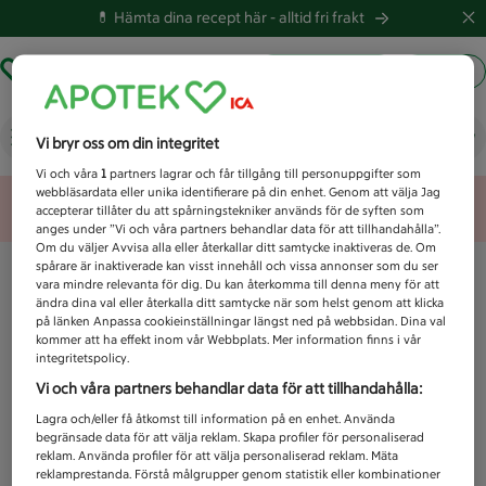
💊 Hämta dina recept här -
alltid fri frakt
Hämta ut recept
Logga in
Vad letar du efter idag?
Vi bryr oss om din integritet
Vi och våra
1
partners lagrar och får tillgång till personuppgifter som
webbläsardata eller unika identifierare på din enhet. Genom att välja Jag
Unknown error
accepterar tillåter du att spårningstekniker används för de syften som
anges under ”Vi och våra partners behandlar data för att tillhandahålla”.
Om du väljer Avvisa alla eller återkallar ditt samtycke inaktiveras de. Om
spårare är inaktiverade kan visst innehåll och vissa annonser som du ser
vara mindre relevanta för dig. Du kan återkomma till denna meny för att
ändra dina val eller återkalla ditt samtycke när som helst genom att klicka
på länken Anpassa cookieinställningar längst ned på webbsidan. Dina val
kommer att ha effekt inom vår Webbplats. Mer information finns i vår
integritetspolicy.
Vi och våra partners behandlar data för att tillhandahålla:
Lagra och/eller få åtkomst till information på en enhet. Använda
begränsade data för att välja reklam. Skapa profiler för personaliserad
reklam. Använda profiler för att välja personaliserad reklam. Mäta
reklamprestanda. Förstå målgrupper genom statistik eller kombinationer