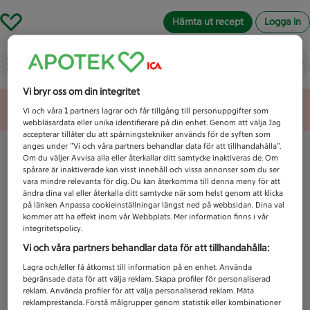
Hämta ut recept
Logga in
Vad letar du efter idag?
Vi bryr oss om din integritet
Unknown error
Vi och våra
1
partners lagrar och får tillgång till personuppgifter som
webbläsardata eller unika identifierare på din enhet. Genom att välja Jag
accepterar tillåter du att spårningstekniker används för de syften som
anges under ”Vi och våra partners behandlar data för att tillhandahålla”.
Om du väljer Avvisa alla eller återkallar ditt samtycke inaktiveras de. Om
spårare är inaktiverade kan visst innehåll och vissa annonser som du ser
vara mindre relevanta för dig. Du kan återkomma till denna meny för att
ändra dina val eller återkalla ditt samtycke när som helst genom att klicka
på länken Anpassa cookieinställningar längst ned på webbsidan. Dina val
kommer att ha effekt inom vår Webbplats. Mer information finns i vår
integritetspolicy.
Vi och våra partners behandlar data för att tillhandahålla:
Lagra och/eller få åtkomst till information på en enhet. Använda
begränsade data för att välja reklam. Skapa profiler för personaliserad
reklam. Använda profiler för att välja personaliserad reklam. Mäta
reklamprestanda. Förstå målgrupper genom statistik eller kombinationer