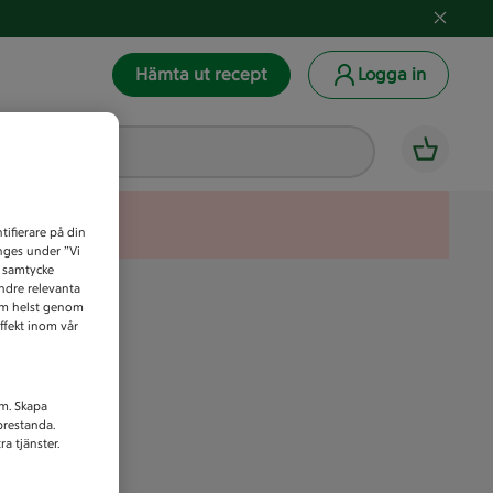
Hämta ut recept
Logga in
tifierare på din
anges under ”Vi
t samtycke
indre relevanta
som helst genom
ffekt inom vår
am. Skapa
prestanda.
a tjänster.