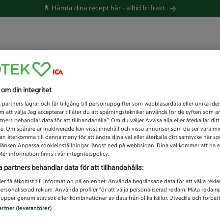
💊 Hämta dina recept här -
alltid fri frakt
 du efter idag?
s om din integritet
Unknown error
1
partners lagrar och får tillgång till personuppgifter som webbläsardata eller unika iden
 att välja Jag accepterar tillåter du att spårningstekniker används för de syften som 
tners behandlar data för att tillhandahålla”. Om du väljer Avvisa alla eller återkallar dit
de. Om spårare är inaktiverade kan visst innehåll och vissa annonser som du ser vara m
kan återkomma till denna meny för att ändra dina val eller återkalla ditt samtycke när 
å länken Anpassa cookieinställningar längst ned på webbsidan. Dina val kommer att ha e
er information finns i vår integritetspolicy.
a partners behandlar data för att tillhandahålla:
ler få åtkomst till information på en enhet. Använda begränsade data för att välja rekl
 personaliserad reklam. Använda profiler för att välja personaliserad reklam. Mäta reklam
upper genom statistik eller kombinationer av data från olika källor. Utveckla och förbättr
artner (leverantörer)