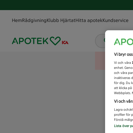
Hem
Rådgivning
Klubb Hjärtat
Hitta apotek
Kundservice
Vad letar
Vi bryr os
Vi och våra
enhet. Genom
och våra par
inaktiveras 
för dig. Du 
att klicka p
Webbplats. M
Vi och vår
Lagra och/el
profiler för
Förstå målgr
Lista över p