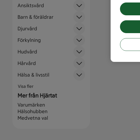
Ansiktsvård
Barn & föräldrar
Djurvård
Förkylning
Hudvård
Hårvård
Hälsa & livsstil
Visa fler
Mer från Hjärtat
Varumärken
Hälsohubben
Medvetna val