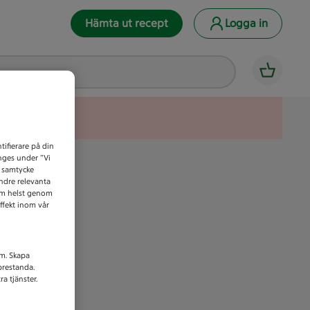
Hämta ut recept
Logga in
tifierare på din
anges under ”Vi
t samtycke
indre relevanta
som helst genom
ffekt inom vår
am. Skapa
prestanda.
a tjänster.