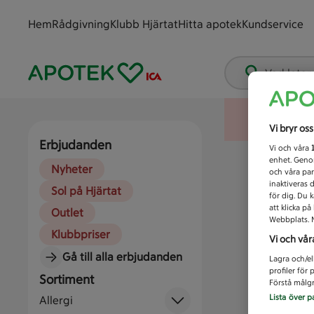
Hem
Rådgivning
Klubb Hjärtat
Hitta apotek
Kundservice
Vad letar
Vi bryr os
Erbjudanden
Vi och våra
enhet. Genom
Nyheter
och våra par
inaktiveras 
Sol på Hjärtat
för dig. Du 
att klicka p
Outlet
Webbplats. M
Klubbpriser
Vi och vår
Gå till alla erbjudanden
Lagra och/el
profiler för
Sortiment
Förstå målgr
Lista över p
Allergi