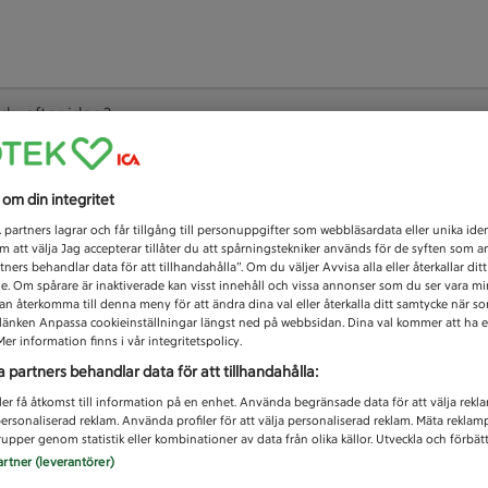
 du efter idag?
Unknown error
s om din integritet
1
partners lagrar och får tillgång till personuppgifter som webbläsardata eller unika iden
 att välja Jag accepterar tillåter du att spårningstekniker används för de syften som 
tners behandlar data för att tillhandahålla”. Om du väljer Avvisa alla eller återkallar dit
de. Om spårare är inaktiverade kan visst innehåll och vissa annonser som du ser vara m
kan återkomma till denna meny för att ändra dina val eller återkalla ditt samtycke när 
å länken Anpassa cookieinställningar längst ned på webbsidan. Dina val kommer att ha e
er information finns i vår integritetspolicy.
a partners behandlar data för att tillhandahålla:
ler få åtkomst till information på en enhet. Använda begränsade data för att välja rekl
 personaliserad reklam. Använda profiler för att välja personaliserad reklam. Mäta reklam
upper genom statistik eller kombinationer av data från olika källor. Utveckla och förbättr
artner (leverantörer)