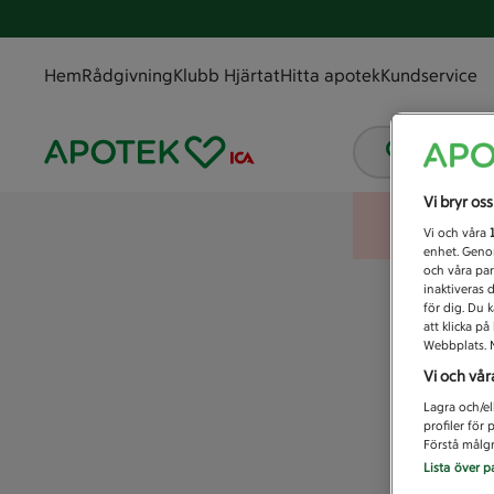
Hem
Rådgivning
Klubb Hjärtat
Hitta apotek
Kundservice
Vad letar
Vi bryr os
Vi och våra
enhet. Genom
och våra par
inaktiveras 
för dig. Du 
att klicka p
Webbplats. M
Vi och vår
Lagra och/el
profiler för
Förstå målgr
Lista över p