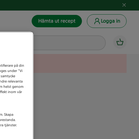
Hämta ut recept
Logga in
tifierare på din
anges under ”Vi
t samtycke
indre relevanta
som helst genom
ffekt inom vår
am. Skapa
prestanda.
a tjänster.