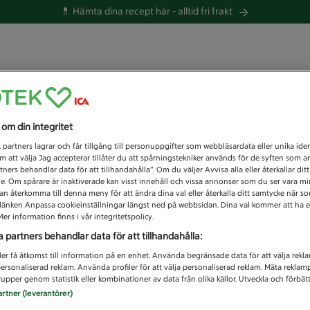
💊 Hämta dina recept här -
alltid fri frakt
 du efter idag?
s om din integritet
Unknown error
1
partners lagrar och får tillgång till personuppgifter som webbläsardata eller unika iden
 att välja Jag accepterar tillåter du att spårningstekniker används för de syften som 
tners behandlar data för att tillhandahålla”. Om du väljer Avvisa alla eller återkallar dit
de. Om spårare är inaktiverade kan visst innehåll och vissa annonser som du ser vara m
kan återkomma till denna meny för att ändra dina val eller återkalla ditt samtycke när 
å länken Anpassa cookieinställningar längst ned på webbsidan. Dina val kommer att ha e
er information finns i vår integritetspolicy.
a partners behandlar data för att tillhandahålla:
ler få åtkomst till information på en enhet. Använda begränsade data för att välja rekl
 personaliserad reklam. Använda profiler för att välja personaliserad reklam. Mäta reklam
upper genom statistik eller kombinationer av data från olika källor. Utveckla och förbättr
artner (leverantörer)