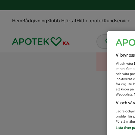
Hem
Rådgivning
Klubb Hjärtat
Hitta apotek
Kundservice
Vad letar
Vi bryr os
Vi och våra
enhet. Genom
och våra par
inaktiveras 
för dig. Du 
att klicka p
Webbplats. M
Vi och vår
Lagra och/el
profiler för
Förstå målgr
Lista över p