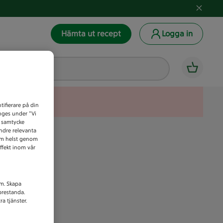
Hämta ut recept
Logga in
tifierare på din
anges under ”Vi
t samtycke
indre relevanta
som helst genom
ffekt inom vår
am. Skapa
prestanda.
a tjänster.