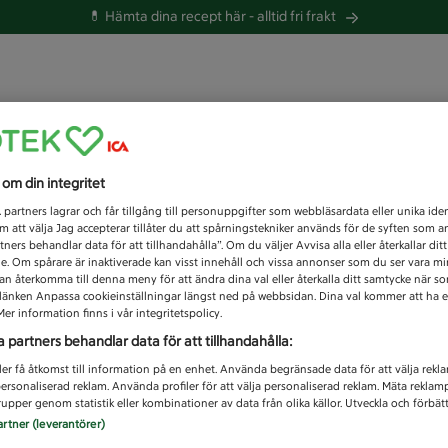
💊 Hämta dina recept här -
alltid fri frakt
 du efter idag?
s om din integritet
Unknown error
1
partners lagrar och får tillgång till personuppgifter som webbläsardata eller unika iden
 att välja Jag accepterar tillåter du att spårningstekniker används för de syften som 
tners behandlar data för att tillhandahålla”. Om du väljer Avvisa alla eller återkallar dit
de. Om spårare är inaktiverade kan visst innehåll och vissa annonser som du ser vara m
kan återkomma till denna meny för att ändra dina val eller återkalla ditt samtycke när 
å länken Anpassa cookieinställningar längst ned på webbsidan. Dina val kommer att ha e
er information finns i vår integritetspolicy.
a partners behandlar data för att tillhandahålla:
ler få åtkomst till information på en enhet. Använda begränsade data för att välja rekl
 personaliserad reklam. Använda profiler för att välja personaliserad reklam. Mäta reklam
upper genom statistik eller kombinationer av data från olika källor. Utveckla och förbättr
artner (leverantörer)