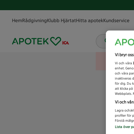
Hem
Rådgivning
Klubb Hjärtat
Hitta apotek
Kundservice
Vad letar
Vi bryr os
Vi och våra
enhet. Genom
och våra par
inaktiveras 
för dig. Du 
att klicka p
Webbplats. M
Vi och vår
Lagra och/el
profiler för
Förstå målgr
Lista över p