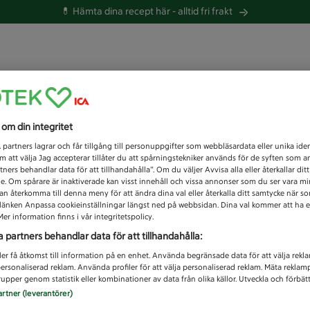
💊 Hämta dina recept här -
alltid fri frakt
 du efter idag?
s om din integritet
Unknown error
1
partners lagrar och får tillgång till personuppgifter som webbläsardata eller unika iden
 att välja Jag accepterar tillåter du att spårningstekniker används för de syften som 
tners behandlar data för att tillhandahålla”. Om du väljer Avvisa alla eller återkallar dit
de. Om spårare är inaktiverade kan visst innehåll och vissa annonser som du ser vara m
kan återkomma till denna meny för att ändra dina val eller återkalla ditt samtycke när 
å länken Anpassa cookieinställningar längst ned på webbsidan. Dina val kommer att ha e
er information finns i vår integritetspolicy.
a partners behandlar data för att tillhandahålla:
ler få åtkomst till information på en enhet. Använda begränsade data för att välja rekl
 personaliserad reklam. Använda profiler för att välja personaliserad reklam. Mäta reklam
upper genom statistik eller kombinationer av data från olika källor. Utveckla och förbättr
artner (leverantörer)