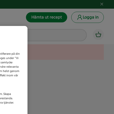
Hämta ut recept
Logga in
tifierare på din
anges under ”Vi
t samtycke
indre relevanta
som helst genom
ffekt inom vår
am. Skapa
prestanda.
a tjänster.