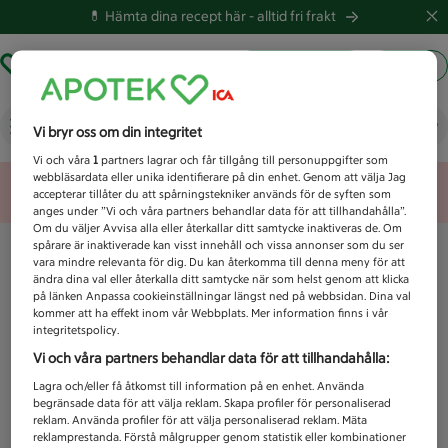
💊 Hämta dina recept här -
alltid fri frakt
Hämta ut recept
Logga in
Vad letar du efter idag?
Vi bryr oss om din integritet
Vi och våra
1
partners lagrar och får tillgång till personuppgifter som
webbläsardata eller unika identifierare på din enhet. Genom att välja Jag
Unknown error
accepterar tillåter du att spårningstekniker används för de syften som
anges under ”Vi och våra partners behandlar data för att tillhandahålla”.
Om du väljer Avvisa alla eller återkallar ditt samtycke inaktiveras de. Om
spårare är inaktiverade kan visst innehåll och vissa annonser som du ser
vara mindre relevanta för dig. Du kan återkomma till denna meny för att
ändra dina val eller återkalla ditt samtycke när som helst genom att klicka
på länken Anpassa cookieinställningar längst ned på webbsidan. Dina val
kommer att ha effekt inom vår Webbplats. Mer information finns i vår
integritetspolicy.
Vi och våra partners behandlar data för att tillhandahålla:
Lagra och/eller få åtkomst till information på en enhet. Använda
begränsade data för att välja reklam. Skapa profiler för personaliserad
reklam. Använda profiler för att välja personaliserad reklam. Mäta
reklamprestanda. Förstå målgrupper genom statistik eller kombinationer