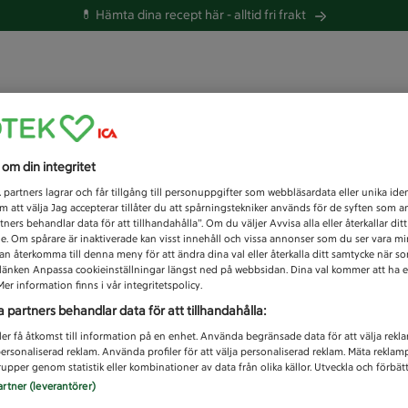
💊 Hämta dina recept här -
alltid fri frakt
 du efter idag?
s om din integritet
Unknown error
1
partners lagrar och får tillgång till personuppgifter som webbläsardata eller unika iden
 att välja Jag accepterar tillåter du att spårningstekniker används för de syften som 
tners behandlar data för att tillhandahålla”. Om du väljer Avvisa alla eller återkallar dit
de. Om spårare är inaktiverade kan visst innehåll och vissa annonser som du ser vara m
kan återkomma till denna meny för att ändra dina val eller återkalla ditt samtycke när 
å länken Anpassa cookieinställningar längst ned på webbsidan. Dina val kommer att ha e
er information finns i vår integritetspolicy.
a partners behandlar data för att tillhandahålla:
ler få åtkomst till information på en enhet. Använda begränsade data för att välja rekl
 personaliserad reklam. Använda profiler för att välja personaliserad reklam. Mäta reklam
upper genom statistik eller kombinationer av data från olika källor. Utveckla och förbättr
artner (leverantörer)