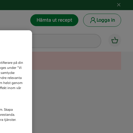
Hämta ut recept
Logga in
tifierare på din
anges under ”Vi
t samtycke
indre relevanta
som helst genom
ffekt inom vår
am. Skapa
prestanda.
a tjänster.