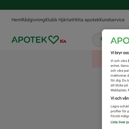
Hem
Rådgivning
Klubb Hjärtat
Hitta apotek
Kundservice
Vad letar
Vi bryr os
Vi och våra
enhet. Genom
och våra par
inaktiveras 
för dig. Du 
att klicka p
Webbplats. M
Vi och vår
Lagra och/el
profiler för
Förstå målgr
Lista över p