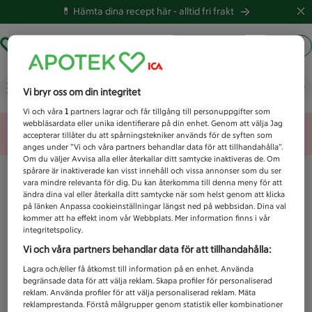
💊 Hämta dina recept här -
alltid fri frakt
Hämta ut recept
Logga in
Vad letar du efter idag?
Vi bryr oss om din integritet
Vi och våra
1
partners lagrar och får tillgång till personuppgifter som
webbläsardata eller unika identifierare på din enhet. Genom att välja Jag
Unknown error
accepterar tillåter du att spårningstekniker används för de syften som
anges under ”Vi och våra partners behandlar data för att tillhandahålla”.
Om du väljer Avvisa alla eller återkallar ditt samtycke inaktiveras de. Om
spårare är inaktiverade kan visst innehåll och vissa annonser som du ser
vara mindre relevanta för dig. Du kan återkomma till denna meny för att
ändra dina val eller återkalla ditt samtycke när som helst genom att klicka
på länken Anpassa cookieinställningar längst ned på webbsidan. Dina val
kommer att ha effekt inom vår Webbplats. Mer information finns i vår
integritetspolicy.
Vi och våra partners behandlar data för att tillhandahålla:
Lagra och/eller få åtkomst till information på en enhet. Använda
begränsade data för att välja reklam. Skapa profiler för personaliserad
reklam. Använda profiler för att välja personaliserad reklam. Mäta
reklamprestanda. Förstå målgrupper genom statistik eller kombinationer