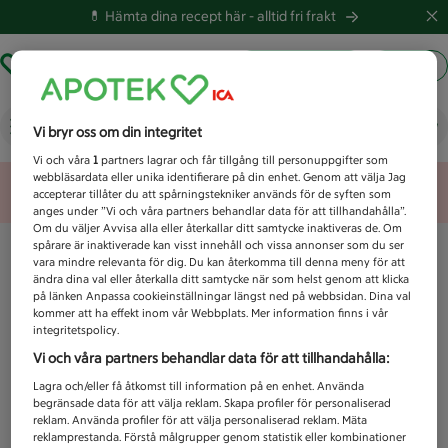
💊 Hämta dina recept här -
alltid fri frakt
Hämta ut recept
Logga in
Vad letar du efter idag?
Vi bryr oss om din integritet
Vi och våra
1
partners lagrar och får tillgång till personuppgifter som
webbläsardata eller unika identifierare på din enhet. Genom att välja Jag
Unknown error
accepterar tillåter du att spårningstekniker används för de syften som
anges under ”Vi och våra partners behandlar data för att tillhandahålla”.
Om du väljer Avvisa alla eller återkallar ditt samtycke inaktiveras de. Om
spårare är inaktiverade kan visst innehåll och vissa annonser som du ser
vara mindre relevanta för dig. Du kan återkomma till denna meny för att
ändra dina val eller återkalla ditt samtycke när som helst genom att klicka
på länken Anpassa cookieinställningar längst ned på webbsidan. Dina val
kommer att ha effekt inom vår Webbplats. Mer information finns i vår
integritetspolicy.
Vi och våra partners behandlar data för att tillhandahålla:
Lagra och/eller få åtkomst till information på en enhet. Använda
begränsade data för att välja reklam. Skapa profiler för personaliserad
reklam. Använda profiler för att välja personaliserad reklam. Mäta
reklamprestanda. Förstå målgrupper genom statistik eller kombinationer