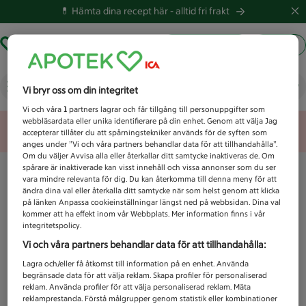
💊 Hämta dina recept här -
alltid fri frakt
Hämta ut recept
Logga in
Vad letar du efter idag?
Vi bryr oss om din integritet
Vi och våra
1
partners lagrar och får tillgång till personuppgifter som
webbläsardata eller unika identifierare på din enhet. Genom att välja Jag
Unknown error
accepterar tillåter du att spårningstekniker används för de syften som
anges under ”Vi och våra partners behandlar data för att tillhandahålla”.
Om du väljer Avvisa alla eller återkallar ditt samtycke inaktiveras de. Om
spårare är inaktiverade kan visst innehåll och vissa annonser som du ser
vara mindre relevanta för dig. Du kan återkomma till denna meny för att
ändra dina val eller återkalla ditt samtycke när som helst genom att klicka
på länken Anpassa cookieinställningar längst ned på webbsidan. Dina val
kommer att ha effekt inom vår Webbplats. Mer information finns i vår
integritetspolicy.
Vi och våra partners behandlar data för att tillhandahålla:
Lagra och/eller få åtkomst till information på en enhet. Använda
begränsade data för att välja reklam. Skapa profiler för personaliserad
reklam. Använda profiler för att välja personaliserad reklam. Mäta
reklamprestanda. Förstå målgrupper genom statistik eller kombinationer