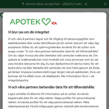
💊 Hämta dina recept här -
alltid fri frakt
Hämta ut recept
Logga in
Vad letar du efter idag?
Vi bryr oss om din integritet
Vi och våra
1
partners lagrar och får tillgång till personuppgifter som
webbläsardata eller unika identifierare på din enhet. Genom att välja Jag
Unknown error
accepterar tillåter du att spårningstekniker används för de syften som
anges under ”Vi och våra partners behandlar data för att tillhandahålla”.
Om du väljer Avvisa alla eller återkallar ditt samtycke inaktiveras de. Om
spårare är inaktiverade kan visst innehåll och vissa annonser som du ser
vara mindre relevanta för dig. Du kan återkomma till denna meny för att
ändra dina val eller återkalla ditt samtycke när som helst genom att klicka
på länken Anpassa cookieinställningar längst ned på webbsidan. Dina val
kommer att ha effekt inom vår Webbplats. Mer information finns i vår
integritetspolicy.
Vi och våra partners behandlar data för att tillhandahålla:
Lagra och/eller få åtkomst till information på en enhet. Använda
begränsade data för att välja reklam. Skapa profiler för personaliserad
reklam. Använda profiler för att välja personaliserad reklam. Mäta
reklamprestanda. Förstå målgrupper genom statistik eller kombinationer