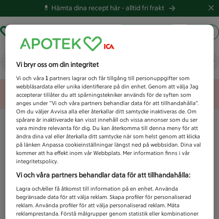
💊 Hämta dina recept här -
alltid fri frakt
Hämta ut recept
Logga in
Vad letar du efter idag?
Vi bryr oss om din integritet
Vi och våra
1
partners lagrar och får tillgång till personuppgifter som
webbläsardata eller unika identifierare på din enhet. Genom att välja Jag
Unknown error
accepterar tillåter du att spårningstekniker används för de syften som
anges under ”Vi och våra partners behandlar data för att tillhandahålla”.
Om du väljer Avvisa alla eller återkallar ditt samtycke inaktiveras de. Om
spårare är inaktiverade kan visst innehåll och vissa annonser som du ser
vara mindre relevanta för dig. Du kan återkomma till denna meny för att
ändra dina val eller återkalla ditt samtycke när som helst genom att klicka
på länken Anpassa cookieinställningar längst ned på webbsidan. Dina val
kommer att ha effekt inom vår Webbplats. Mer information finns i vår
integritetspolicy.
Vi och våra partners behandlar data för att tillhandahålla:
Lagra och/eller få åtkomst till information på en enhet. Använda
begränsade data för att välja reklam. Skapa profiler för personaliserad
reklam. Använda profiler för att välja personaliserad reklam. Mäta
reklamprestanda. Förstå målgrupper genom statistik eller kombinationer