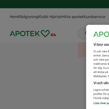
Hem
Rådgivning
Klubb Hjärtat
Hitta apotek
Kundservice
Vad letar
Vi bryr os
Vi och våra
enhet. Genom
och våra par
inaktiveras 
för dig. Du 
att klicka p
Webbplats. M
Vi och vår
Lagra och/el
profiler för
Förstå målgr
Lista över p