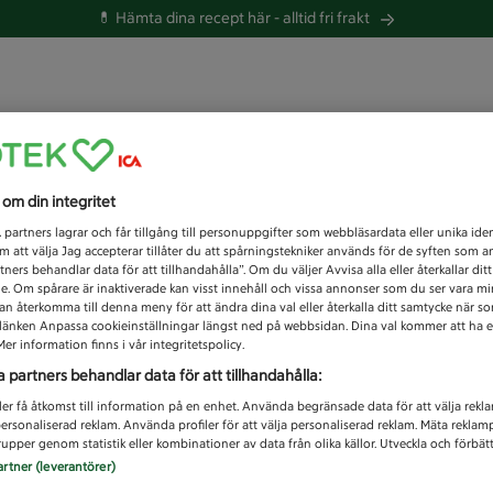
💊 Hämta dina recept här -
alltid fri frakt
 du efter idag?
s om din integritet
Unknown error
1
partners lagrar och får tillgång till personuppgifter som webbläsardata eller unika iden
 att välja Jag accepterar tillåter du att spårningstekniker används för de syften som 
tners behandlar data för att tillhandahålla”. Om du väljer Avvisa alla eller återkallar dit
de. Om spårare är inaktiverade kan visst innehåll och vissa annonser som du ser vara m
kan återkomma till denna meny för att ändra dina val eller återkalla ditt samtycke när 
å länken Anpassa cookieinställningar längst ned på webbsidan. Dina val kommer att ha e
er information finns i vår integritetspolicy.
a partners behandlar data för att tillhandahålla:
ler få åtkomst till information på en enhet. Använda begränsade data för att välja rekl
 personaliserad reklam. Använda profiler för att välja personaliserad reklam. Mäta reklam
upper genom statistik eller kombinationer av data från olika källor. Utveckla och förbättr
artner (leverantörer)