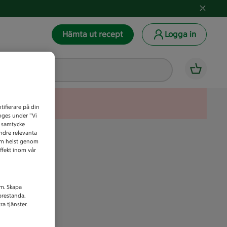
Hämta ut recept
Logga in
tifierare på din
anges under ”Vi
t samtycke
indre relevanta
som helst genom
ffekt inom vår
am. Skapa
prestanda.
a tjänster.