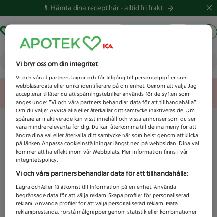
💊 Hämta dina recept här -
alltid fri frakt
Hämta ut recept
Logga in
Vad letar du efter idag?
Vi bryr oss om din integritet
Vi och våra
1
partners lagrar och får tillgång till personuppgifter som
webbläsardata eller unika identifierare på din enhet. Genom att välja Jag
Unknown error
accepterar tillåter du att spårningstekniker används för de syften som
anges under ”Vi och våra partners behandlar data för att tillhandahålla”.
Om du väljer Avvisa alla eller återkallar ditt samtycke inaktiveras de. Om
spårare är inaktiverade kan visst innehåll och vissa annonser som du ser
vara mindre relevanta för dig. Du kan återkomma till denna meny för att
ändra dina val eller återkalla ditt samtycke när som helst genom att klicka
på länken Anpassa cookieinställningar längst ned på webbsidan. Dina val
kommer att ha effekt inom vår Webbplats. Mer information finns i vår
integritetspolicy.
Vi och våra partners behandlar data för att tillhandahålla:
Lagra och/eller få åtkomst till information på en enhet. Använda
begränsade data för att välja reklam. Skapa profiler för personaliserad
reklam. Använda profiler för att välja personaliserad reklam. Mäta
reklamprestanda. Förstå målgrupper genom statistik eller kombinationer