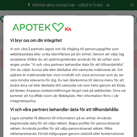
💊 Hämta dina recept här -
alltid fri frakt
Hämta ut recept
Logga in
Vad letar du efter idag?
Vi bryr oss om din integritet
Vi och våra
1
partners lagrar och får tillgång till personuppgifter som
webbläsardata eller unika identifierare på din enhet. Genom att välja Jag
Unknown error
accepterar tillåter du att spårningstekniker används för de syften som
anges under ”Vi och våra partners behandlar data för att tillhandahålla”.
Om du väljer Avvisa alla eller återkallar ditt samtycke inaktiveras de. Om
spårare är inaktiverade kan visst innehåll och vissa annonser som du ser
vara mindre relevanta för dig. Du kan återkomma till denna meny för att
ändra dina val eller återkalla ditt samtycke när som helst genom att klicka
på länken Anpassa cookieinställningar längst ned på webbsidan. Dina val
kommer att ha effekt inom vår Webbplats. Mer information finns i vår
integritetspolicy.
Vi och våra partners behandlar data för att tillhandahålla:
Lagra och/eller få åtkomst till information på en enhet. Använda
begränsade data för att välja reklam. Skapa profiler för personaliserad
reklam. Använda profiler för att välja personaliserad reklam. Mäta
reklamprestanda. Förstå målgrupper genom statistik eller kombinationer