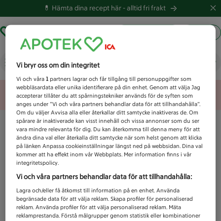
💊 Hämta dina recept här -
alltid fri frakt
Hämta ut recept
Logga in
Vad letar du efter idag?
Vi bryr oss om din integritet
Vi och våra
1
partners lagrar och får tillgång till personuppgifter som
webbläsardata eller unika identifierare på din enhet. Genom att välja Jag
Unknown error
accepterar tillåter du att spårningstekniker används för de syften som
anges under ”Vi och våra partners behandlar data för att tillhandahålla”.
Om du väljer Avvisa alla eller återkallar ditt samtycke inaktiveras de. Om
spårare är inaktiverade kan visst innehåll och vissa annonser som du ser
vara mindre relevanta för dig. Du kan återkomma till denna meny för att
ändra dina val eller återkalla ditt samtycke när som helst genom att klicka
på länken Anpassa cookieinställningar längst ned på webbsidan. Dina val
kommer att ha effekt inom vår Webbplats. Mer information finns i vår
integritetspolicy.
Vi och våra partners behandlar data för att tillhandahålla:
Lagra och/eller få åtkomst till information på en enhet. Använda
begränsade data för att välja reklam. Skapa profiler för personaliserad
reklam. Använda profiler för att välja personaliserad reklam. Mäta
reklamprestanda. Förstå målgrupper genom statistik eller kombinationer