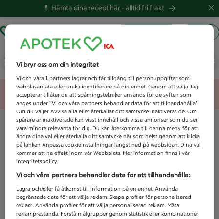
💊 Hämta dina recept här -
alltid fri frakt
Hämta ut recept
Logga in
Vad letar du efter idag?
Vi bryr oss om din integritet
Vi och våra
1
partners lagrar och får tillgång till personuppgifter som
webbläsardata eller unika identifierare på din enhet. Genom att välja Jag
Unknown error
accepterar tillåter du att spårningstekniker används för de syften som
anges under ”Vi och våra partners behandlar data för att tillhandahålla”.
Om du väljer Avvisa alla eller återkallar ditt samtycke inaktiveras de. Om
spårare är inaktiverade kan visst innehåll och vissa annonser som du ser
vara mindre relevanta för dig. Du kan återkomma till denna meny för att
ändra dina val eller återkalla ditt samtycke när som helst genom att klicka
på länken Anpassa cookieinställningar längst ned på webbsidan. Dina val
kommer att ha effekt inom vår Webbplats. Mer information finns i vår
integritetspolicy.
Vi och våra partners behandlar data för att tillhandahålla:
Lagra och/eller få åtkomst till information på en enhet. Använda
begränsade data för att välja reklam. Skapa profiler för personaliserad
reklam. Använda profiler för att välja personaliserad reklam. Mäta
reklamprestanda. Förstå målgrupper genom statistik eller kombinationer