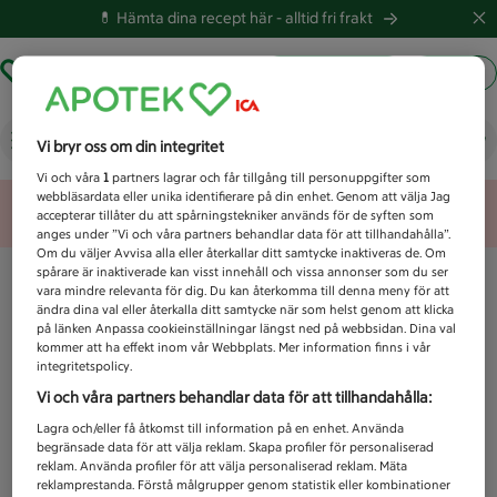
💊 Hämta dina recept här -
alltid fri frakt
Hämta ut recept
Logga in
Vad letar du efter idag?
Vi bryr oss om din integritet
Vi och våra
1
partners lagrar och får tillgång till personuppgifter som
webbläsardata eller unika identifierare på din enhet. Genom att välja Jag
Unknown error
accepterar tillåter du att spårningstekniker används för de syften som
anges under ”Vi och våra partners behandlar data för att tillhandahålla”.
Om du väljer Avvisa alla eller återkallar ditt samtycke inaktiveras de. Om
spårare är inaktiverade kan visst innehåll och vissa annonser som du ser
vara mindre relevanta för dig. Du kan återkomma till denna meny för att
ändra dina val eller återkalla ditt samtycke när som helst genom att klicka
på länken Anpassa cookieinställningar längst ned på webbsidan. Dina val
kommer att ha effekt inom vår Webbplats. Mer information finns i vår
integritetspolicy.
Vi och våra partners behandlar data för att tillhandahålla:
Lagra och/eller få åtkomst till information på en enhet. Använda
begränsade data för att välja reklam. Skapa profiler för personaliserad
reklam. Använda profiler för att välja personaliserad reklam. Mäta
reklamprestanda. Förstå målgrupper genom statistik eller kombinationer