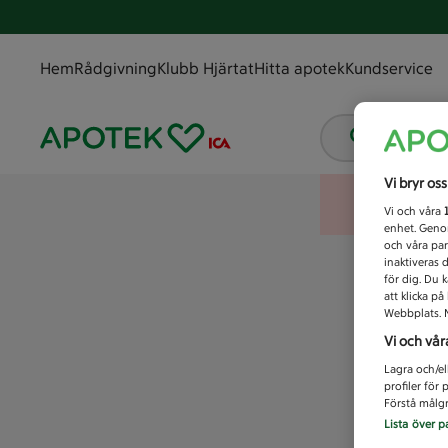
Hem
Rådgivning
Klubb Hjärtat
Hitta apotek
Kundservice
Vad letar
Vi bryr os
Vi och våra
enhet. Genom
och våra par
inaktiveras 
för dig. Du 
att klicka p
Webbplats. M
Vi och vår
Lagra och/el
profiler för
Förstå målgr
Lista över p