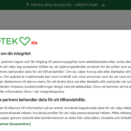
💊 Hämta dina recept här -
alltid fri frakt
 du efter idag?
s om din integritet
Unknown error
1
partners lagrar och får tillgång till personuppgifter som webbläsardata eller unika iden
 att välja Jag accepterar tillåter du att spårningstekniker används för de syften som 
tners behandlar data för att tillhandahålla”. Om du väljer Avvisa alla eller återkallar dit
de. Om spårare är inaktiverade kan visst innehåll och vissa annonser som du ser vara m
kan återkomma till denna meny för att ändra dina val eller återkalla ditt samtycke när 
å länken Anpassa cookieinställningar längst ned på webbsidan. Dina val kommer att ha e
er information finns i vår integritetspolicy.
a partners behandlar data för att tillhandahålla:
ler få åtkomst till information på en enhet. Använda begränsade data för att välja rekl
 personaliserad reklam. Använda profiler för att välja personaliserad reklam. Mäta reklam
upper genom statistik eller kombinationer av data från olika källor. Utveckla och förbättr
artner (leverantörer)