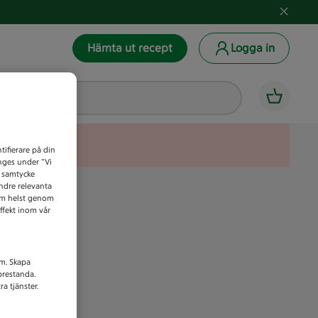
Hämta ut recept
Logga in
tifierare på din
anges under ”Vi
t samtycke
indre relevanta
som helst genom
ffekt inom vår
am. Skapa
prestanda.
a tjänster.