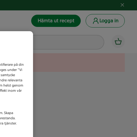
Hämta ut recept
Logga in
tifierare på din
anges under ”Vi
t samtycke
indre relevanta
som helst genom
ffekt inom vår
am. Skapa
prestanda.
a tjänster.