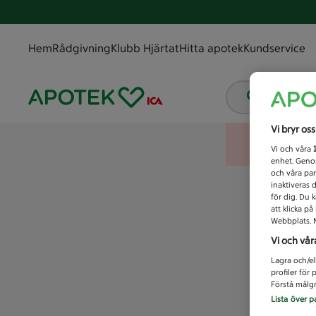
Hem
Rådgivning
Klubb Hjärtat
Hitta apotek
Kundservice
Vad letar
Vi bryr os
Vi och våra
enhet. Genom
och våra par
inaktiveras 
för dig. Du 
att klicka p
Webbplats. M
Vi och vår
Lagra och/el
profiler för
Förstå målgr
Lista över p