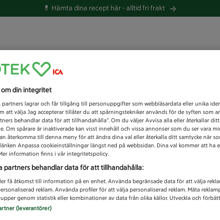
💊 Hämta dina recept här -
alltid fri frakt
 du efter idag?
s om din integritet
Unknown error
1
partners lagrar och får tillgång till personuppgifter som webbläsardata eller unika iden
 att välja Jag accepterar tillåter du att spårningstekniker används för de syften som 
tners behandlar data för att tillhandahålla”. Om du väljer Avvisa alla eller återkallar dit
de. Om spårare är inaktiverade kan visst innehåll och vissa annonser som du ser vara m
kan återkomma till denna meny för att ändra dina val eller återkalla ditt samtycke när 
å länken Anpassa cookieinställningar längst ned på webbsidan. Dina val kommer att ha e
er information finns i vår integritetspolicy.
a partners behandlar data för att tillhandahålla:
ler få åtkomst till information på en enhet. Använda begränsade data för att välja rekl
 personaliserad reklam. Använda profiler för att välja personaliserad reklam. Mäta reklam
upper genom statistik eller kombinationer av data från olika källor. Utveckla och förbättr
artner (leverantörer)