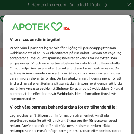
💊 Hämta dina recept här -
alltid fri frakt
Hämta ut recept
Logga in
Vad letar du efter idag?
Vi bryr oss om din integritet
Vi och våra
1
partners lagrar och får tillgång till personuppgifter som
webbläsardata eller unika identifierare på din enhet. Genom att välja Jag
Unknown error
accepterar tillåter du att spårningstekniker används för de syften som
anges under ”Vi och våra partners behandlar data för att tillhandahålla”.
Om du väljer Avvisa alla eller återkallar ditt samtycke inaktiveras de. Om
spårare är inaktiverade kan visst innehåll och vissa annonser som du ser
vara mindre relevanta för dig. Du kan återkomma till denna meny för att
ändra dina val eller återkalla ditt samtycke när som helst genom att klicka
på länken Anpassa cookieinställningar längst ned på webbsidan. Dina val
kommer att ha effekt inom vår Webbplats. Mer information finns i vår
integritetspolicy.
Vi och våra partners behandlar data för att tillhandahålla:
Lagra och/eller få åtkomst till information på en enhet. Använda
begränsade data för att välja reklam. Skapa profiler för personaliserad
reklam. Använda profiler för att välja personaliserad reklam. Mäta
reklamprestanda. Förstå målgrupper genom statistik eller kombinationer