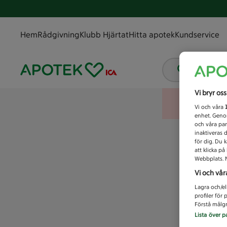
Hem
Rådgivning
Klubb Hjärtat
Hitta apotek
Kundservice
Vad letar
Vi bryr os
Vi och våra
enhet. Genom
och våra par
inaktiveras 
för dig. Du 
att klicka p
Webbplats. M
Vi och vår
Lagra och/el
profiler för
Förstå målgr
Lista över p