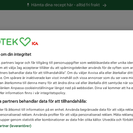
💊 Hämta dina recept här -
alltid fri frakt
 du efter idag?
s om din integritet
Unknown error
1
partners lagrar och får tillgång till personuppgifter som webbläsardata eller unika iden
 att välja Jag accepterar tillåter du att spårningstekniker används för de syften som 
tners behandlar data för att tillhandahålla”. Om du väljer Avvisa alla eller återkallar dit
de. Om spårare är inaktiverade kan visst innehåll och vissa annonser som du ser vara m
kan återkomma till denna meny för att ändra dina val eller återkalla ditt samtycke när 
å länken Anpassa cookieinställningar längst ned på webbsidan. Dina val kommer att ha e
er information finns i vår integritetspolicy.
a partners behandlar data för att tillhandahålla:
ler få åtkomst till information på en enhet. Använda begränsade data för att välja rekl
 personaliserad reklam. Använda profiler för att välja personaliserad reklam. Mäta reklam
upper genom statistik eller kombinationer av data från olika källor. Utveckla och förbättr
artner (leverantörer)