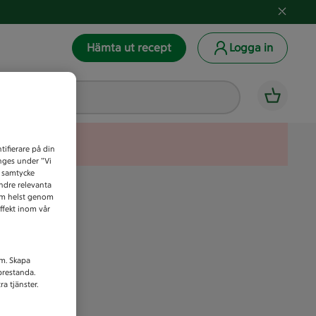
Hämta ut recept
Logga in
tifierare på din
anges under ”Vi
t samtycke
indre relevanta
som helst genom
ffekt inom vår
am. Skapa
prestanda.
a tjänster.