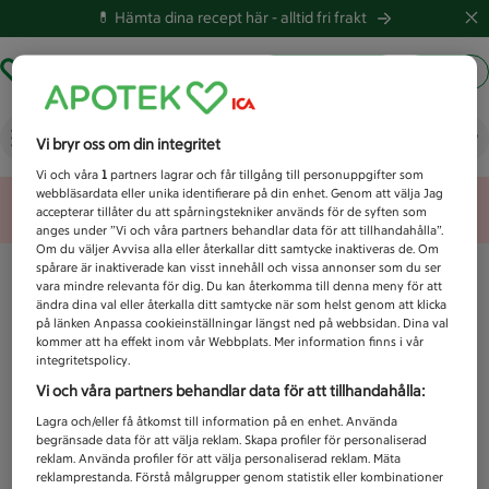
💊 Hämta dina recept här -
alltid fri frakt
Hämta ut recept
Logga in
Vad letar du efter idag?
Vi bryr oss om din integritet
Vi och våra
1
partners lagrar och får tillgång till personuppgifter som
webbläsardata eller unika identifierare på din enhet. Genom att välja Jag
Unknown error
accepterar tillåter du att spårningstekniker används för de syften som
anges under ”Vi och våra partners behandlar data för att tillhandahålla”.
Om du väljer Avvisa alla eller återkallar ditt samtycke inaktiveras de. Om
spårare är inaktiverade kan visst innehåll och vissa annonser som du ser
vara mindre relevanta för dig. Du kan återkomma till denna meny för att
ändra dina val eller återkalla ditt samtycke när som helst genom att klicka
på länken Anpassa cookieinställningar längst ned på webbsidan. Dina val
kommer att ha effekt inom vår Webbplats. Mer information finns i vår
integritetspolicy.
Vi och våra partners behandlar data för att tillhandahålla:
Lagra och/eller få åtkomst till information på en enhet. Använda
begränsade data för att välja reklam. Skapa profiler för personaliserad
reklam. Använda profiler för att välja personaliserad reklam. Mäta
reklamprestanda. Förstå målgrupper genom statistik eller kombinationer