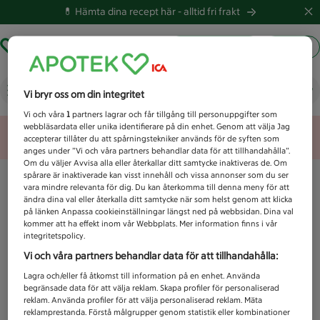
💊 Hämta dina recept här -
alltid fri frakt
Hämta ut recept
Logga in
Vad letar du efter idag?
Vi bryr oss om din integritet
Vi och våra
1
partners lagrar och får tillgång till personuppgifter som
webbläsardata eller unika identifierare på din enhet. Genom att välja Jag
Unknown error
accepterar tillåter du att spårningstekniker används för de syften som
anges under ”Vi och våra partners behandlar data för att tillhandahålla”.
Om du väljer Avvisa alla eller återkallar ditt samtycke inaktiveras de. Om
spårare är inaktiverade kan visst innehåll och vissa annonser som du ser
vara mindre relevanta för dig. Du kan återkomma till denna meny för att
ändra dina val eller återkalla ditt samtycke när som helst genom att klicka
på länken Anpassa cookieinställningar längst ned på webbsidan. Dina val
kommer att ha effekt inom vår Webbplats. Mer information finns i vår
integritetspolicy.
Vi och våra partners behandlar data för att tillhandahålla:
Lagra och/eller få åtkomst till information på en enhet. Använda
begränsade data för att välja reklam. Skapa profiler för personaliserad
reklam. Använda profiler för att välja personaliserad reklam. Mäta
reklamprestanda. Förstå målgrupper genom statistik eller kombinationer