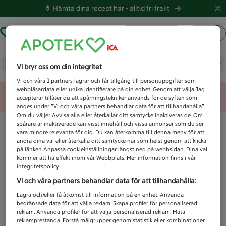
💊 Hämta dina recept här -
alltid fri frakt
Hämta ut recept
Logga in
Vad letar du efter idag?
Vi bryr oss om din integritet
Vi och våra
1
partners lagrar och får tillgång till personuppgifter som
webbläsardata eller unika identifierare på din enhet. Genom att välja Jag
Unknown error
accepterar tillåter du att spårningstekniker används för de syften som
anges under ”Vi och våra partners behandlar data för att tillhandahålla”.
Om du väljer Avvisa alla eller återkallar ditt samtycke inaktiveras de. Om
spårare är inaktiverade kan visst innehåll och vissa annonser som du ser
vara mindre relevanta för dig. Du kan återkomma till denna meny för att
ändra dina val eller återkalla ditt samtycke när som helst genom att klicka
på länken Anpassa cookieinställningar längst ned på webbsidan. Dina val
kommer att ha effekt inom vår Webbplats. Mer information finns i vår
integritetspolicy.
Vi och våra partners behandlar data för att tillhandahålla:
Lagra och/eller få åtkomst till information på en enhet. Använda
begränsade data för att välja reklam. Skapa profiler för personaliserad
reklam. Använda profiler för att välja personaliserad reklam. Mäta
reklamprestanda. Förstå målgrupper genom statistik eller kombinationer